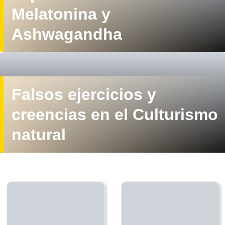
Melatonina y
Ashwagandha
Falsos ejercicios y
creencias en el Culturismo
natural