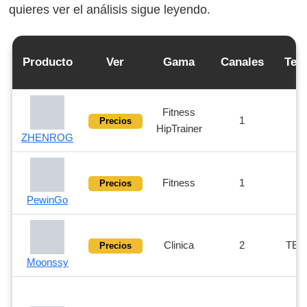
quieres ver el análisis sigue leyendo.
Producto
Ver
Gama
Canales
Tec
Fitness
1
Precios
HipTrainer
ZHENROG
Fitness
1
Precios
PewinGo
Clinica
2
TEN
Precios
Moonssy