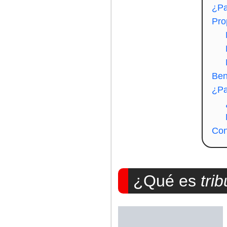
¿Pa
Pro
Bene
¿Pa
Con
¿Qué es
trib