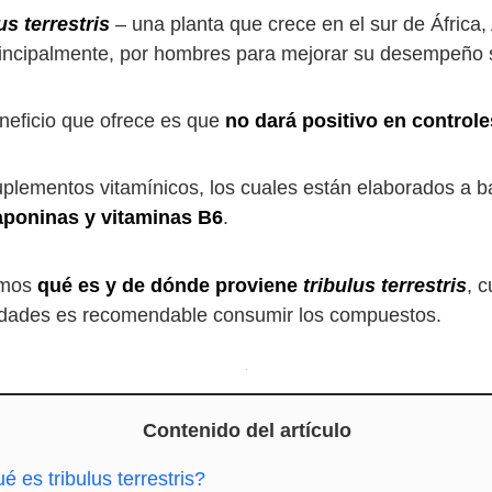
us terrestris
– una planta que crece en el sur de África, 
rincipalmente, por hombres para mejorar su desempeño s
eneficio que ofrece es que
no dará positivo en control
lementos vitamínicos, los cuales están elaborados a ba
aponinas y vitaminas B6
.
remos
qué es y de dónde proviene
tribulus terrestris
, 
tidades es recomendable consumir los compuestos.
Contenido del artículo
é es tribulus terrestris?