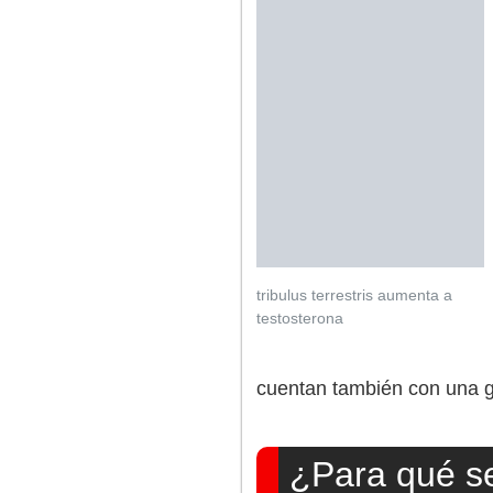
tribulus terrestris aumenta a
testosterona
cuentan también con una g
¿Para qué se